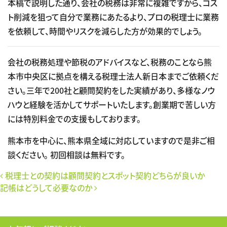
本稿で説明した通り、会社の税務は非常に複雑ですから、コス
ト削減を狙って自分で業務にあたるより、プロの税理士に業務
を依頼して、時間やリスクを減らした方が効果的でしょう。
会社の税務処理や節税のアドバイスなど、税務のことなら熊
本市中央区に拠点を構える税理士法人新日本までご依頼くだ
さい。三年で200社と顧問契約をした実績があり、多様なノウ
ハウと経験を活かしてサポートいたします。創業期で苦しい方
には特別料金での支援もしております。
熊本市を中心に、熊本県全域に対応していますので是非ご相
談ください。 初回相談は無料です。
投稿ナビゲーション
税理士との契約は顧問契約とスポット契約どちらが良いか
記帳はどうして必要なのか