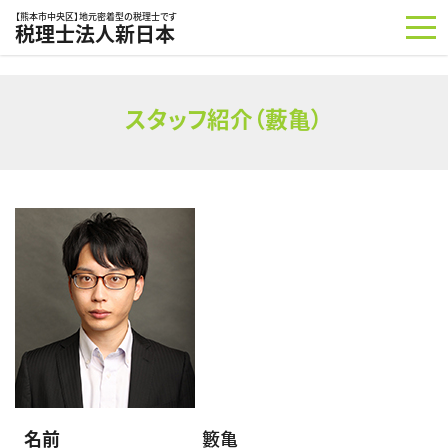
コンテンツへスキップ
【熊本市中央区】地元密着型の税理士です
税理士法人新日本
スタッフ紹介（藪亀）
名前
籔亀