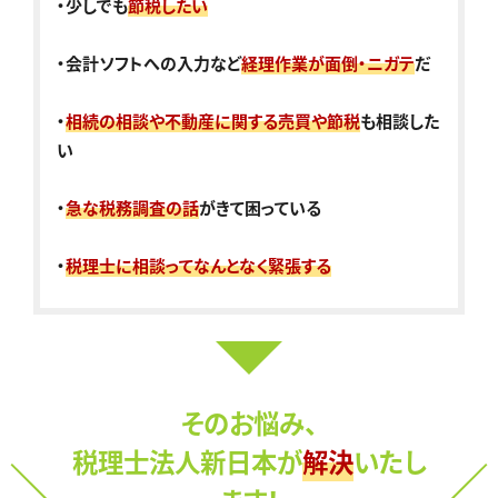
・少しでも
節税したい
・会計ソフトへの入力など
経理作業が面倒・ニガテ
だ
・
相続の相談や不動産に関する売買や節税
も相談した
い
・
急な税務調査の話
がきて困っている
・
税理士に相談ってなんとなく緊張する
そのお悩み、
税理士法人新日本が
解決
いたし