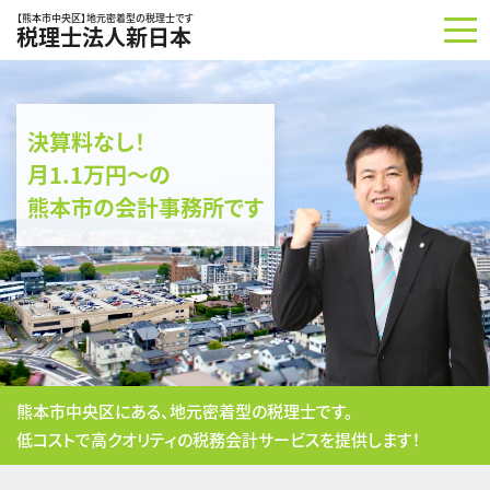
コンテンツへスキップ
【熊本市中央区】地元密着型の税理士です
税理士法人新日本
決算料なし！
月1.1万円～の
熊本市の会計事務所です
熊本市中央区にある、地元密着型の税理士です。
低コストで高クオリティの税務会計サービスを提供します！